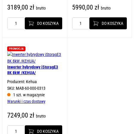
3189,00
zł
5990,00
zł
brutto
brutto
DO KOSZYKA
DO KOSZYKA
ilość
ilość
Inwerter
Inwerter
hybrydowy
hybrydowy
GW8K-
GW8K-
BT
ET
PROMOCJA
/GOODWE/
/GOODWE/
Inwerter hybrydowy iStoragE3
8K 8kW /KEHUA/
Producent: Kehua
SKU: MAB-60-000-0313
1 szt. w magazynie
Warunki i czas dostawy
7249,00
zł
brutto
DO KOSZYKA
ilość