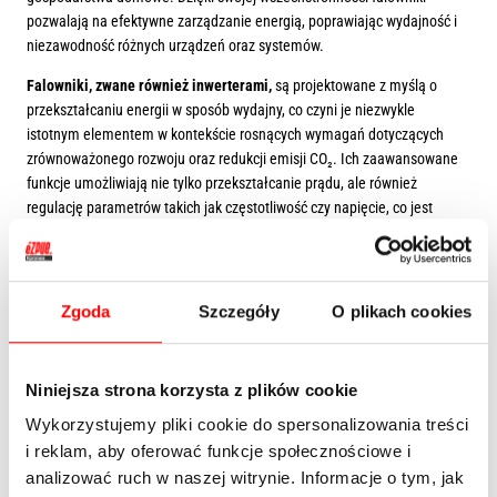
pozwalają na efektywne zarządzanie energią, poprawiając wydajność i
niezawodność różnych urządzeń oraz systemów.
Falowniki, zwane również inwerterami,
są projektowane z myślą o
przekształcaniu energii w sposób wydajny, co czyni je niezwykle
istotnym elementem w kontekście rosnących wymagań dotyczących
zrównoważonego rozwoju oraz redukcji emisji CO₂. Ich zaawansowane
funkcje umożliwiają nie tylko przekształcanie prądu, ale również
regulację parametrów takich jak częstotliwość czy napięcie, co jest
kluczowe dla pracy wielu urządzeń.
Jak działają inwertery?
Zgoda
Szczegóły
O plikach cookies
Inwertery
są urządzeniami elektronicznymi, które przekształcają prąd
stały w prąd przemienny o pożądanych parametrach, takich jak napięcie
Niniejsza strona korzysta z plików cookie
i częstotliwość. Proces ten odbywa się za pomocą tranzystorów, diod i
innych elementów półprzewodnikowych, które kontrolują przepływ
Wykorzystujemy pliki cookie do spersonalizowania treści
energii. Dzięki temu możliwe jest dostosowanie charakterystyki prądu do
i reklam, aby oferować funkcje społecznościowe i
wymagań odbiorników, takich jak silniki elektryczne, pompy, systemy
analizować ruch w naszej witrynie. Informacje o tym, jak
grzewcze czy urządzenia AGD.