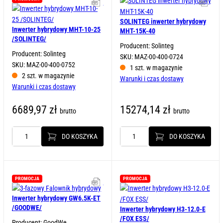
Karta katalogowa
Kart
100
100
/SOLINTEG/
/SOLINTEG/
SOLINTEG inwerter hybrydowy
Inwerter hybrydowy MHT-10-25
MHT-15K-40
/SOLINTEG/
Producent: Solinteg
Producent: Solinteg
SKU: MAZ-00-400-0724
SKU: MAZ-00-400-0752
1 szt. w magazynie
2 szt. w magazynie
Warunki i czas dostawy
Warunki i czas dostawy
6689,97
zł
15274,14
zł
brutto
brutto
DO KOSZYKA
DO KOSZYKA
ilość
ilość
Inwerter
SOLINTEG
hybrydowy
inwerter
MHT-
hybrydowy
10-
MHT-
PROMOCJA
PROMOCJA
Karta katalogowa
25
15K-
/SOLINTEG/
40
Inwerter hybrydowy GW6.5K-ET
/GOODWE/
Inwerter hybrydowy H3-12.0-E
/FOX ESS/
Producent: GoodWe