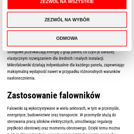
ZEZWÓL NA WSZYSTKIE
odpowiednimi do zasilania urządzeń wymagających stabilnego
napięcia. Z kolei falowniki prądowe regulują natężenie prądu, co jest
istotne w aplikacjach wymagających precyzyjnej kontroli momentu
ZEZWÓL NA WYBÓR
obrotowego, takich jak silniki elektryczne.
W instalacjach fotowoltaicznych często spotykane są falowniki
ODMOWA
centralne, stringowe i mikrofalowniki. Falowniki centralne obsługują
dużą liczbę paneli i są stosowane w dużych instalacjach komercyjnych.
Stringowe przetwarzają energię z grup paneli, co czyni je bardziej
elastycznym rozwiązaniem dla średnich i małych instalacji.
Mikrofalowniki działają indywidualnie dla każdego panelu, zapewniając
maksymalną wydajność nawet w przypadku różnorodnych warunków
nasłonecznienia.
Zastosowanie falowników
Falowniki są wykorzystywane w wielu sektorach, w tym w przemyśle,
energetyce, budownictwie oraz transporcie. W przemyśle służą do
sterowania pracą silników elektrycznych, umożliwiając regulację
prędkości obrotowej oraz momentu obrotowego. Dzięki temu można