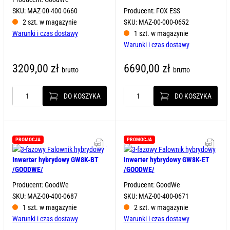
SKU: MAZ-00-400-0660
Producent: FOX ESS
2 szt. w magazynie
SKU: MAZ-00-000-0652
Warunki i czas dostawy
1 szt. w magazynie
Warunki i czas dostawy
3209,00
zł
6690,00
zł
brutto
brutto
DO KOSZYKA
DO KOSZYKA
ilość
ilość
Inwerter
Inwerter
hybrydowy
hybrydowy
GW6.5K-
H3-
ET
12.0-
PROMOCJA
PROMOCJA
Karta katalogowa
Kart
/GOODWE/
E
/FOX
Inwerter hybrydowy GW8K-BT
Inwerter hybrydowy GW8K-ET
ESS/
/GOODWE/
/GOODWE/
Producent: GoodWe
Producent: GoodWe
SKU: MAZ-00-400-0687
SKU: MAZ-00-400-0671
1 szt. w magazynie
2 szt. w magazynie
Warunki i czas dostawy
Warunki i czas dostawy