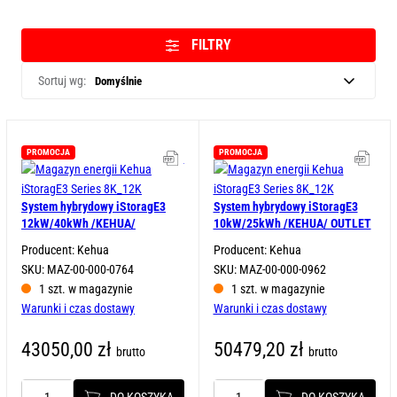
FILTRY
Sortuj wg:
PROMOCJA
PROMOCJA
Karta katalogowa
Kart
System hybrydowy iStoragE3
System hybrydowy iStoragE3
12kW/40kWh /KEHUA/
10kW/25kWh /KEHUA/ OUTLET
Producent: Kehua
Producent: Kehua
SKU: MAZ-00-000-0764
SKU: MAZ-00-000-0962
1 szt. w magazynie
1 szt. w magazynie
Warunki i czas dostawy
Warunki i czas dostawy
43050,00
zł
50479,20
zł
brutto
brutto
DO KOSZYKA
DO KOSZYKA