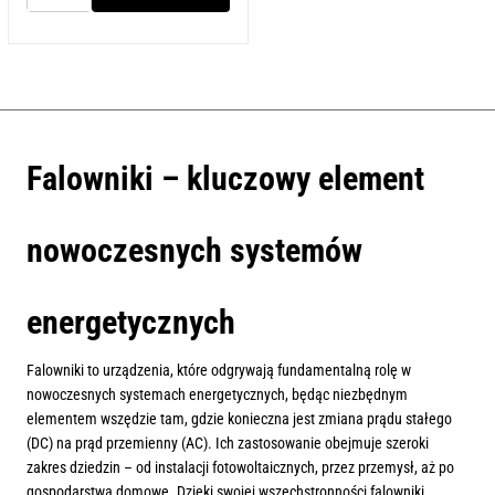
Inwerter
hybrydowy
iStoragE3
8K
8kW
/KEHUA/
Falowniki – kluczowy element
nowoczesnych systemów
energetycznych
Falowniki to urządzenia, które odgrywają fundamentalną rolę w
nowoczesnych systemach energetycznych, będąc niezbędnym
elementem wszędzie tam, gdzie konieczna jest zmiana prądu stałego
(DC) na prąd przemienny (AC). Ich zastosowanie obejmuje szeroki
zakres dziedzin – od instalacji fotowoltaicznych, przez przemysł, aż po
gospodarstwa domowe. Dzięki swojej wszechstronności falowniki