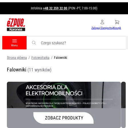
Infolinia
+48 32 359 32 00
(PON -PT, 7:00-15:00)
Zaloguj/Zarejestruj
Koszyk
Wyszukiwarka
produktów
Menu
Strona główna
/
Fotowoltaika
/
Falowniki
Falowniki
(11 wyników)