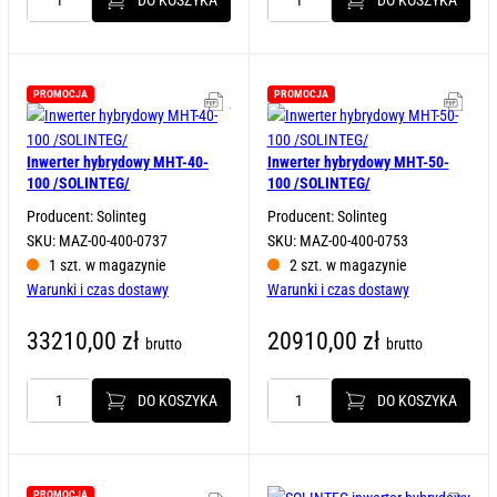
ilość
ilość
System
System
hybrydowy
hybrydowy
iStoragE3
iStoragE3
12kW/40kWh
10kW/25kWh
PROMOCJA
PROMOCJA
Karta katalogowa
Kart
/KEHUA/
/KEHUA/
OUTLET
Inwerter hybrydowy MHT-40-
Inwerter hybrydowy MHT-50-
100 /SOLINTEG/
100 /SOLINTEG/
Producent: Solinteg
Producent: Solinteg
SKU: MAZ-00-400-0737
SKU: MAZ-00-400-0753
1 szt. w magazynie
2 szt. w magazynie
Warunki i czas dostawy
Warunki i czas dostawy
33210,00
zł
20910,00
zł
brutto
brutto
DO KOSZYKA
DO KOSZYKA
ilość
ilość
Inwerter
Inwerter
hybrydowy
hybrydowy
MHT-
MHT-
40-
50-
PROMOCJA