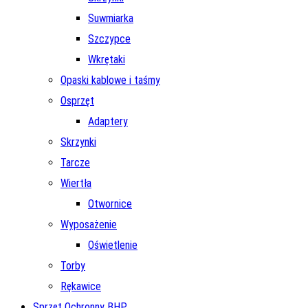
Suwmiarka
Szczypce
Wkrętaki
Opaski kablowe i taśmy
Osprzęt
Adaptery
Skrzynki
Tarcze
Wiertła
Otwornice
Wyposażenie
Oświetlenie
Torby
Rękawice
Sprzęt Ochronny BHP