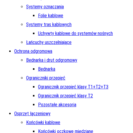
Systemy oznaczania
Folie kablowe
Systemy tras kablowych
Uchywty kablowe do systemów nośnych
Łańcuchy uszczelniające
Ochrona odgromowa
Bednarka i drut odgromowy
Bednarka
Ograniczniki przepięć
Ogranicznik przepięć klasy T1+T2+T3
Ogranicznik przepięć klasy T2
Pozostałe akcesoria
Osprzęt łączeniowy
Końcówki kablowe
Końcówki oczkowe miedziane