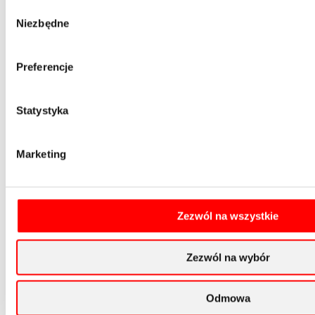
Sprzęt Ochronny BHP
Wybór
Niezbędne
zgody
Adaptery
Chwytaki Manewrowe
Preferencje
Drążki Izolacyjne
Haki Ewakuacyjne
Statystyka
Kleszcze Izolacyjne
Pomosty Izolacyjne
Marketing
Trzpienie Kulowe
Uzgadniacze Faz
Aouf
Zezwól na wszystkie
Uziemiacze
Na Przewody Okrągłe
Zezwól na wybór
Na Szyny Płaskie
Na Szyny Płaskie i Przewody Okrągłe
Odmowa
Wskaźniki Napięcia