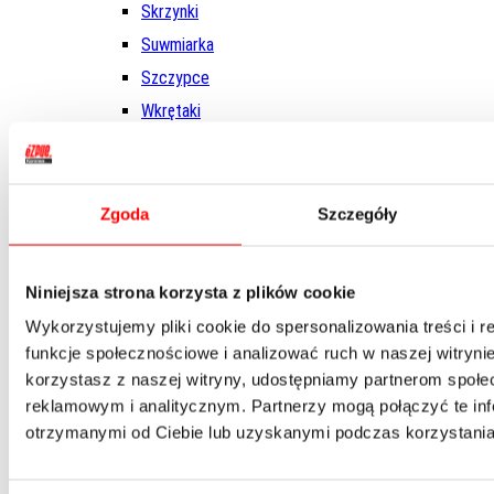
Skrzynki
Suwmiarka
Szczypce
Wkrętaki
Opaski kablowe i taśmy
Osprzęt
Adaptery
Zgoda
Szczegóły
Skrzynki
Tarcze
Niniejsza strona korzysta z plików cookie
Wiertła
Wykorzystujemy pliki cookie do spersonalizowania treści i 
Otwornice
funkcje społecznościowe i analizować ruch w naszej witrynie
Wyposażenie
korzystasz z naszej witryny, udostępniamy partnerom społ
reklamowym i analitycznym. Partnerzy mogą połączyć te in
Oświetlenie
otrzymanymi od Ciebie lub uzyskanymi podczas korzystania 
Torby
Rękawice