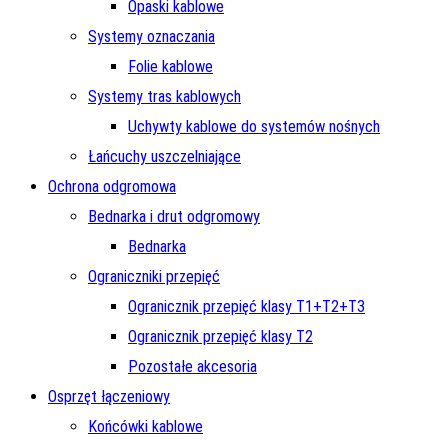
Opaski kablowe
Systemy oznaczania
Folie kablowe
Systemy tras kablowych
Uchywty kablowe do systemów nośnych
Łańcuchy uszczelniające
Ochrona odgromowa
Bednarka i drut odgromowy
Bednarka
Ograniczniki przepięć
Ogranicznik przepięć klasy T1+T2+T3
Ogranicznik przepięć klasy T2
Pozostałe akcesoria
Osprzęt łączeniowy
Końcówki kablowe