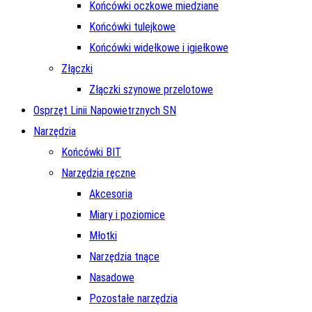
Końcówki oczkowe miedziane
Końcówki tulejkowe
Końcówki widełkowe i igiełkowe
Złączki
Złączki szynowe przelotowe
Osprzęt Linii Napowietrznych SN
Narzędzia
Końcówki BIT
Narzędzia ręczne
Akcesoria
Miary i poziomice
Młotki
Narzędzia tnące
Nasadowe
Pozostałe narzędzia