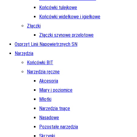
Końcówki tulejkowe
Końcówki widełkowe i igiełkowe
Złączki
Złączki szynowe przelotowe
Osprzęt Linii Napowietrznych SN
Narzędzia
Końcówki BIT
Narzędzia ręczne
Akcesoria
Miary i poziomice
Młotki
Narzędzia tnące
Nasadowe
Pozostałe narzędzia
Skrzynki