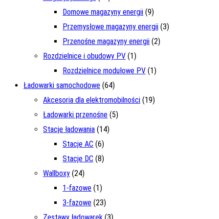
Domowe magazyny energii
(9)
Przemysłowe magazyny energii
(3)
Przenośne magazyny energii
(2)
Rozdzielnice i obudowy PV
(1)
Rozdzielnice modułowe PV
(1)
Ładowarki samochodowe
(64)
Akcesoria dla elektromobilności
(19)
Ładowarki przenośne
(5)
Stacje ładowania
(14)
Stacje AC
(6)
Stacje DC
(8)
Wallboxy
(24)
1-fazowe
(1)
3-fazowe
(23)
Zestawy ładowarek
(3)