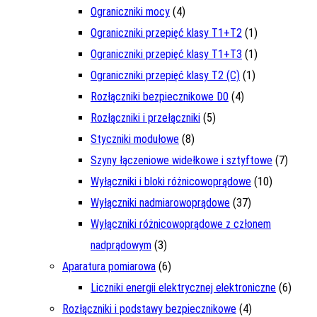
Ograniczniki mocy
(4)
Ograniczniki przepięć klasy T1+T2
(1)
Ograniczniki przepięć klasy T1+T3
(1)
Ograniczniki przepięć klasy T2 (C)
(1)
Rozłączniki bezpiecznikowe D0
(4)
Rozłączniki i przełączniki
(5)
Styczniki modułowe
(8)
Szyny łączeniowe widełkowe i sztyftowe
(7)
Wyłączniki i bloki różnicowoprądowe
(10)
Wyłączniki nadmiarowoprądowe
(37)
Wyłączniki różnicowoprądowe z członem
nadprądowym
(3)
Aparatura pomiarowa
(6)
Liczniki energii elektrycznej elektroniczne
(6)
Rozłączniki i podstawy bezpiecznikowe
(4)