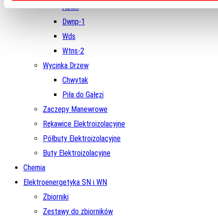
Aown
Dwnp-1
Wds
Wtns-2
Wycinka Drzew
Chwytak
Piła do Gałęzi
Zaczepy Manewrowe
Rękawice Elektroizolacyjne
Półbuty Elektroizolacyjne
Buty Elektroizolacyjne
Chemia
Elektroenergetyka SN i WN
Zbiorniki
Zestawy do zbiorników