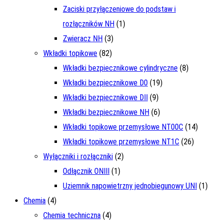
Zaciski przyłączeniowe do podstaw i
rozłączników NH
(1)
Zwieracz NH
(3)
Wkładki topikowe
(82)
Wkładki bezpiecznikowe cylindryczne
(8)
Wkładki bezpiecznikowe D0
(19)
Wkładki bezpiecznikowe DII
(9)
Wkładki bezpiecznikowe NH
(6)
Wkładki topikowe przemysłowe NT00C
(14)
Wkładki topikowe przemysłowe NT1C
(26)
Wyłączniki i rozłączniki
(2)
Odłącznik ONIII
(1)
Uziemnik napowietrzny jednobiegunowy UNI
(1)
Chemia
(4)
Chemia techniczna
(4)