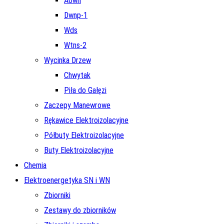
Aown
Dwnp-1
Wds
Wtns-2
Wycinka Drzew
Chwytak
Piła do Gałęzi
Zaczepy Manewrowe
Rękawice Elektroizolacyjne
Półbuty Elektroizolacyjne
Buty Elektroizolacyjne
Chemia
Elektroenergetyka SN i WN
Zbiorniki
Zestawy do zbiorników