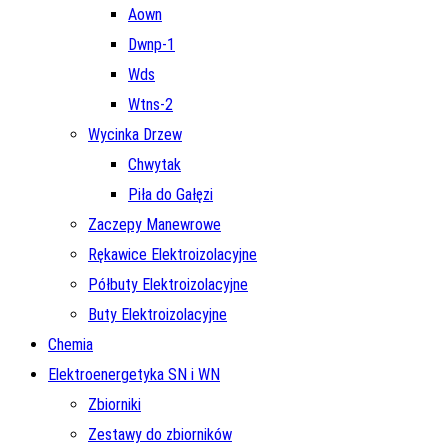
Aown
Dwnp-1
Wds
Wtns-2
Wycinka Drzew
Chwytak
Piła do Gałęzi
Zaczepy Manewrowe
Rękawice Elektroizolacyjne
Półbuty Elektroizolacyjne
Buty Elektroizolacyjne
Chemia
Elektroenergetyka SN i WN
Zbiorniki
Zestawy do zbiorników