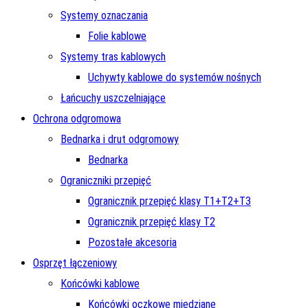
Systemy oznaczania
Folie kablowe
Systemy tras kablowych
Uchywty kablowe do systemów nośnych
Łańcuchy uszczelniające
Ochrona odgromowa
Bednarka i drut odgromowy
Bednarka
Ograniczniki przepięć
Ogranicznik przepięć klasy T1+T2+T3
Ogranicznik przepięć klasy T2
Pozostałe akcesoria
Osprzęt łączeniowy
Końcówki kablowe
Końcówki oczkowe miedziane