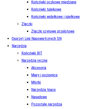
Końcówki oczkowe miedziane
Końcówki tulejkowe
Końcówki widełkowe i igiełkowe
Złączki
Złączki szynowe przelotowe
Osprzęt Linii Napowietrznych SN
Narzędzia
Końcówki BIT
Narzędzia ręczne
Akcesoria
Miary i poziomice
Młotki
Narzędzia tnące
Nasadowe
Pozostałe narzędzia