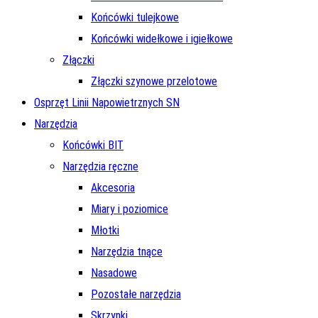
Końcówki tulejkowe
Końcówki widełkowe i igiełkowe
Złączki
Złączki szynowe przelotowe
Osprzęt Linii Napowietrznych SN
Narzędzia
Końcówki BIT
Narzędzia ręczne
Akcesoria
Miary i poziomice
Młotki
Narzędzia tnące
Nasadowe
Pozostałe narzędzia
Skrzynki