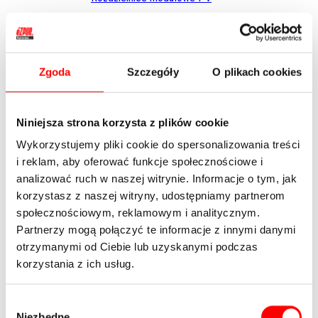
Aparatura elektryczna
Aparatura modułowa
Automaty schodowe
Zgoda
Szczegóły
O plikach cookies
Gniazda modułowe
Lampki modułowe
Niniejsza strona korzysta z plików cookie
Ograniczniki mocy
Wykorzystujemy pliki cookie do spersonalizowania treści
Ograniczniki przepięć klasy T1+T2
i reklam, aby oferować funkcje społecznościowe i
Ograniczniki przepięć klasy T1+T3
analizować ruch w naszej witrynie. Informacje o tym, jak
Ograniczniki przepięć klasy T2 (C)
korzystasz z naszej witryny, udostępniamy partnerom
Przekaźniki instalacyjne
społecznościowym, reklamowym i analitycznym.
Partnerzy mogą połączyć te informacje z innymi danymi
Rozłączniki bezpiecznikowe D0
otrzymanymi od Ciebie lub uzyskanymi podczas
Rozłączniki i przełączniki
korzystania z ich usług.
Styczniki modułowe
Szyny łączeniowe widełkowe i sztyftowe
Wybór
Wyłączniki i bloki różnicowoprądowe
Niezbędne