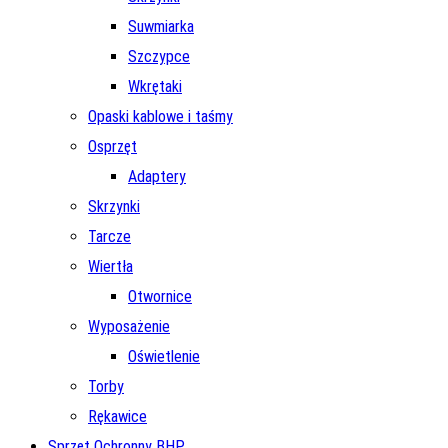
Suwmiarka
Szczypce
Wkrętaki
Opaski kablowe i taśmy
Osprzęt
Adaptery
Skrzynki
Tarcze
Wiertła
Otwornice
Wyposażenie
Oświetlenie
Torby
Rękawice
Sprzęt Ochronny BHP