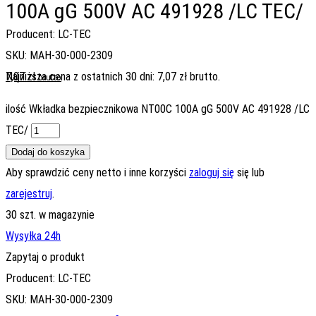
100A gG 500V AC 491928 /LC TEC/
Producent: LC-TEC
SKU: MAH-30-000-2309
7,07
Najniższa cena z ostatnich 30 dni:
zł
7,07
zł
brutto.
brutto
ilość Wkładka bezpiecznikowa NT00C 100A gG 500V AC 491928 /LC
TEC/
Dodaj do koszyka
Aby sprawdzić ceny netto i inne korzyści
zaloguj się
się lub
zarejestruj
.
30 szt. w magazynie
Wysyłka 24h
Zapytaj o produkt
Producent: LC-TEC
SKU: MAH-30-000-2309