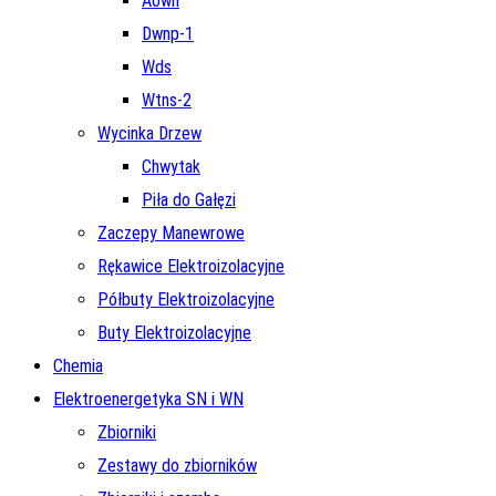
Aown
Dwnp-1
Wds
Wtns-2
Wycinka Drzew
Chwytak
Piła do Gałęzi
Zaczepy Manewrowe
Rękawice Elektroizolacyjne
Półbuty Elektroizolacyjne
Buty Elektroizolacyjne
Chemia
Elektroenergetyka SN i WN
Zbiorniki
Zestawy do zbiorników