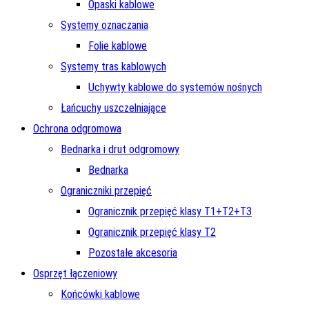
Opaski kablowe
Systemy oznaczania
Folie kablowe
Systemy tras kablowych
Uchywty kablowe do systemów nośnych
Łańcuchy uszczelniające
Ochrona odgromowa
Bednarka i drut odgromowy
Bednarka
Ograniczniki przepięć
Ogranicznik przepięć klasy T1+T2+T3
Ogranicznik przepięć klasy T2
Pozostałe akcesoria
Osprzęt łączeniowy
Końcówki kablowe