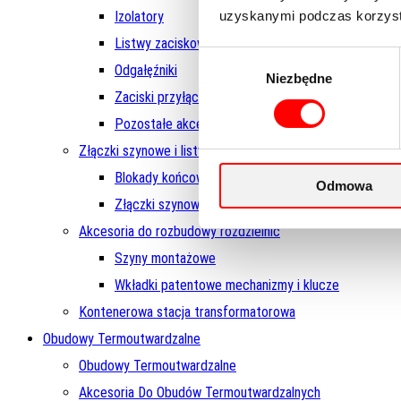
uzyskanymi podczas korzysta
Izolatory
Listwy zaciskowe
Wybór
Odgałęźniki
Niezbędne
zgody
Zaciski przyłączeniowe na szynę
Pozostałe akcesoria
Złączki szynowe i listwy pomiarowe
Blokady końcowe do złączek szynowych
Odmowa
Złączki szynowe przelotowe
Akcesoria do rozbudowy rozdzielnic
Szyny montażowe
Wkładki patentowe mechanizmy i klucze
Kontenerowa stacja transformatorowa
Obudowy Termoutwardzalne
Obudowy Termoutwardzalne
Akcesoria Do Obudów Termoutwardzalnych