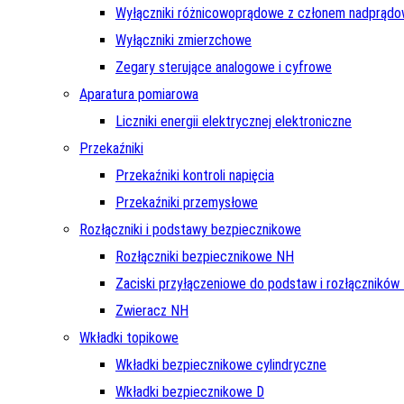
Wyłączniki różnicowoprądowe z członem nadprąd
Wyłączniki zmierzchowe
Zegary sterujące analogowe i cyfrowe
Aparatura pomiarowa
Liczniki energii elektrycznej elektroniczne
Przekaźniki
Przekaźniki kontroli napięcia
Przekaźniki przemysłowe
Rozłączniki i podstawy bezpiecznikowe
Rozłączniki bezpiecznikowe NH
Zaciski przyłączeniowe do podstaw i rozłączników
Zwieracz NH
Wkładki topikowe
Wkładki bezpiecznikowe cylindryczne
Wkładki bezpiecznikowe D