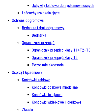
Uchywty kablowe do systemów nośnych
Łańcuchy uszczelniające
Ochrona odgromowa
Bednarka i drut odgromowy
Bednarka
Ograniczniki przepięć
Ogranicznik przepięć klasy T1+T2+T3
Ogranicznik przepięć klasy T2
Pozostałe akcesoria
Osprzęt łączeniowy
Końcówki kablowe
Końcówki oczkowe miedziane
Końcówki tulejkowe
Końcówki widełkowe i igiełkowe
Złączki