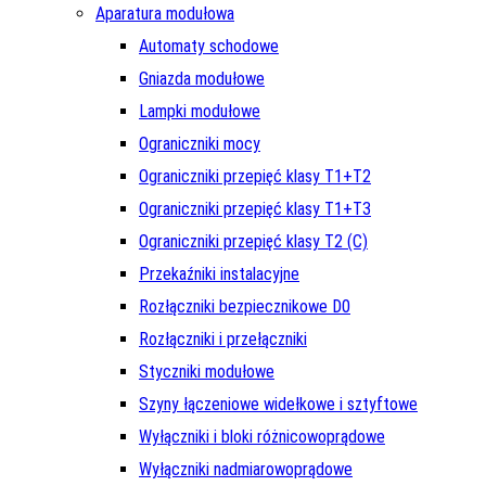
Aparatura modułowa
Automaty schodowe
Gniazda modułowe
Lampki modułowe
Ograniczniki mocy
Ograniczniki przepięć klasy T1+T2
Ograniczniki przepięć klasy T1+T3
Ograniczniki przepięć klasy T2 (C)
Przekaźniki instalacyjne
Rozłączniki bezpiecznikowe D0
Rozłączniki i przełączniki
Styczniki modułowe
Szyny łączeniowe widełkowe i sztyftowe
Wyłączniki i bloki różnicowoprądowe
Wyłączniki nadmiarowoprądowe