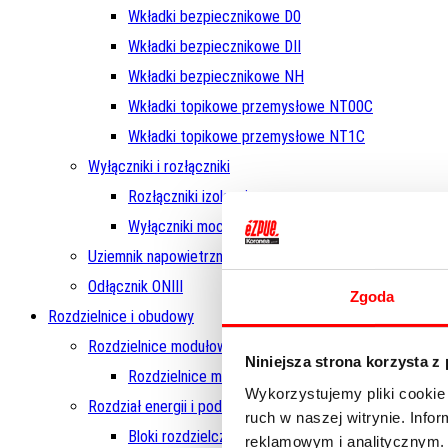
Wkładki bezpiecznikowe D0
Wkładki bezpiecznikowe DII
Wkładki bezpiecznikowe NH
Wkładki topikowe przemysłowe NT00C
Wkładki topikowe przemysłowe NT1C
Wyłączniki i rozłączniki
Rozłączniki izolacyjne
Wyłączniki mocy
Uziemnik napowietrzny jednobiegunowy UNI
Odłącznik ONIII
Zgoda
Rozdzielnice i obudowy
Rozdzielnice modułowe i do indywidualnej konfiguracji
Niniejsza strona korzysta z
Rozdzielnice modułowe
Wykorzystujemy pliki cookie 
Rozdział energii i podłączenie zasilania
ruch w naszej witrynie. Inf
Bloki rozdzielcze
reklamowym i analitycznym. 