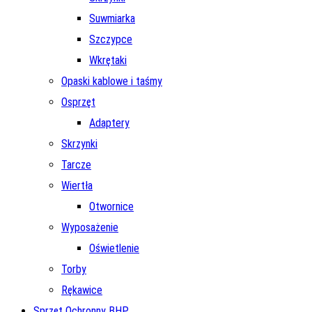
Suwmiarka
Szczypce
Wkrętaki
Opaski kablowe i taśmy
Osprzęt
Adaptery
Skrzynki
Tarcze
Wiertła
Otwornice
Wyposażenie
Oświetlenie
Torby
Rękawice
Sprzęt Ochronny BHP