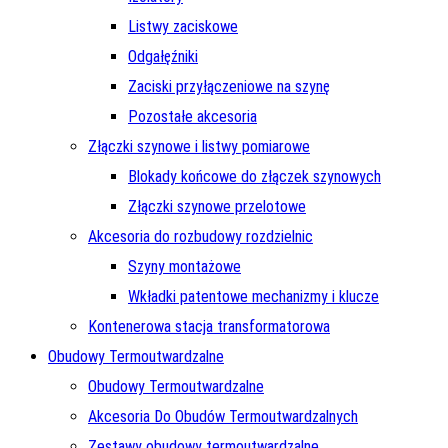
Listwy zaciskowe
Odgałęźniki
Zaciski przyłączeniowe na szynę
Pozostałe akcesoria
Złączki szynowe i listwy pomiarowe
Blokady końcowe do złączek szynowych
Złączki szynowe przelotowe
Akcesoria do rozbudowy rozdzielnic
Szyny montażowe
Wkładki patentowe mechanizmy i klucze
Kontenerowa stacja transformatorowa
Obudowy Termoutwardzalne
Obudowy Termoutwardzalne
Akcesoria Do Obudów Termoutwardzalnych
Zestawy obudowy termoutwardzalne