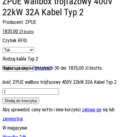
ZPUE wallbox trójfazowy 400V
22kW 32A Kabel Typ 2
Producent: ZPUE
1835,00
zł
brutto
Czytnik RFID
Rodzaj kabla Typ 2
Najniższa cena z ostatnich 30 dni:
Wyczyść
1835,00
zł
brutto.
ilość ZPUE wallbox trójfazowy 400V 22kW 32A Kabel Typ 2
Dodaj do koszyka
Aby sprawdzić ceny netto i inne korzyści
zaloguj się
się lub
zarejestruj
.
W magazynie