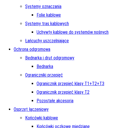
Systemy oznaczania
Folie kablowe
Systemy tras kablowych
Uchywty kablowe do systemów nośnych
Łańcuchy uszczelniające
Ochrona odgromowa
Bednarka i drut odgromowy
Bednarka
Ograniczniki przepięć
Ogranicznik przepięć klasy T1+T2+T3
Ogranicznik przepięć klasy T2
Pozostałe akcesoria
Osprzęt łączeniowy
Końcówki kablowe
Końcówki oczkowe miedziane