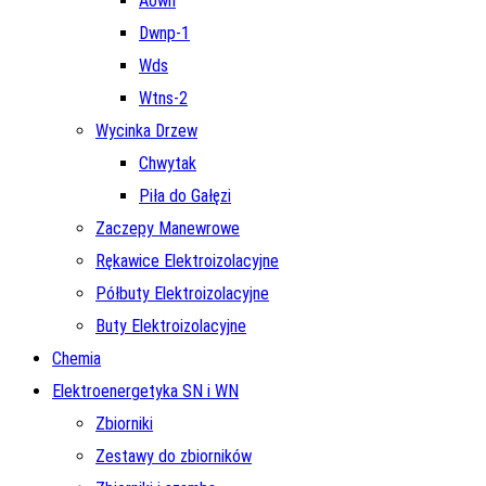
Aown
Dwnp-1
Wds
Wtns-2
Wycinka Drzew
Chwytak
Piła do Gałęzi
Zaczepy Manewrowe
Rękawice Elektroizolacyjne
Półbuty Elektroizolacyjne
Buty Elektroizolacyjne
Chemia
Elektroenergetyka SN i WN
Zbiorniki
Zestawy do zbiorników