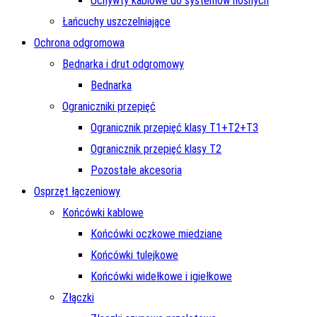
Uchywty kablowe do systemów nośnych
Łańcuchy uszczelniające
Ochrona odgromowa
Bednarka i drut odgromowy
Bednarka
Ograniczniki przepięć
Ogranicznik przepięć klasy T1+T2+T3
Ogranicznik przepięć klasy T2
Pozostałe akcesoria
Osprzęt łączeniowy
Końcówki kablowe
Końcówki oczkowe miedziane
Końcówki tulejkowe
Końcówki widełkowe i igiełkowe
Złączki