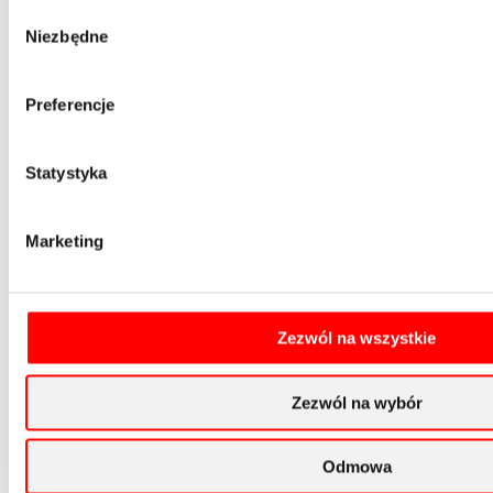
Opaski kablowe i taśmy
Wybór
Niezbędne
Osprzęt
zgody
Adaptery
Skrzynki
Preferencje
Tarcze
Wiertła
Statystyka
Otwornice
Wyposażenie
Marketing
Oświetlenie
Torby
Rękawice
Zezwól na wszystkie
Sprzęt Ochronny BHP
Adaptery
Zezwól na wybór
Chwytaki Manewrowe
Drążki Izolacyjne
Odmowa