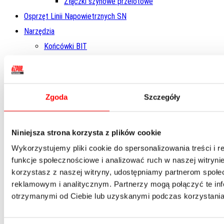
Złączki szynowe przelotowe
Osprzęt Linii Napowietrznych SN
Narzędzia
Końcówki BIT
Narzędzia ręczne
Akcesoria
Miary i poziomice
Zgoda
Szczegóły
Młotki
Narzędzia tnące
Niniejsza strona korzysta z plików cookie
Nasadowe
Wykorzystujemy pliki cookie do spersonalizowania treści i 
Pozostałe narzędzia
funkcje społecznościowe i analizować ruch w naszej witrynie
Skrzynki
korzystasz z naszej witryny, udostępniamy partnerom społ
Suwmiarka
reklamowym i analitycznym. Partnerzy mogą połączyć te in
Szczypce
otrzymanymi od Ciebie lub uzyskanymi podczas korzystania 
Wkrętaki