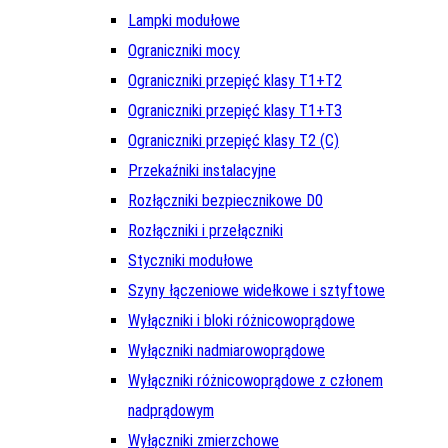
Lampki modułowe
Ograniczniki mocy
Ograniczniki przepięć klasy T1+T2
Ograniczniki przepięć klasy T1+T3
Ograniczniki przepięć klasy T2 (C)
Przekaźniki instalacyjne
Rozłączniki bezpiecznikowe D0
Rozłączniki i przełączniki
Styczniki modułowe
Szyny łączeniowe widełkowe i sztyftowe
Wyłączniki i bloki różnicowoprądowe
Wyłączniki nadmiarowoprądowe
Wyłączniki różnicowoprądowe z członem
nadprądowym
Wyłączniki zmierzchowe