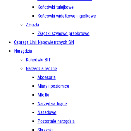
Końcówki tulejkowe
Końcówki widełkowe i igiełkowe
Złączki
Złączki szynowe przelotowe
Osprzęt Linii Napowietrznych SN
Narzędzia
Końcówki BIT
Narzędzia ręczne
Akcesoria
Miary i poziomice
Młotki
Narzędzia tnące
Nasadowe
Pozostałe narzędzia
Skrzynki