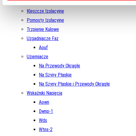
Haki Ewakuacyjne
Kleszcze Izolacyjne
Pomosty Izolacyjne
Trzpienie Kulowe
Uzgadniacze Faz
Aouf
Uziemiacze
Na Przewody Okrągłe
Na Szyny Płaskie
Na Szyny Płaskie i Przewody Okrągłe
Wskaźniki Napięcia
Aown
Dwnp-1
Wds
Wtns-2